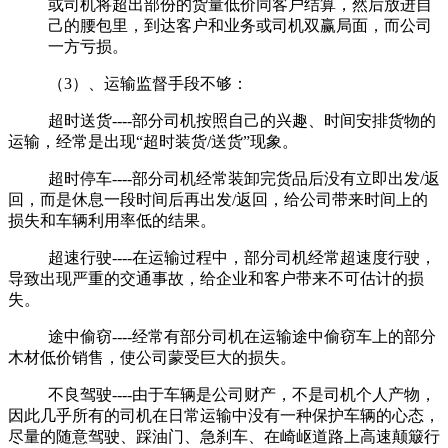
或司机将超出部份的货量低价同客户结算，然后放进自
己的腰包里，到达客户和业务或司机双赢局面，而公司
一方亏损。
（3）、运输监督手段不够：
超时送货----部分司机按照自己的兴趣、时间安排货物的
运输，经常是出现“超时装货/送货”现象。
超时停车----部分司机经常装卸完货品后没有立即出发/返
回，而是休息一段时间后再出发/返回，给公司带来时间上的
损失和车辆利用率低的结果。
超速行驶----在运输过程中，部分司机经常超速度行驶，
导致出现严重的交通事故，给企业和客户带来不可估计的损
失。
途中偷窃----经常有部分司机在运输途中偷窃车上的部分
木材低价销售，使公司蒙受巨大的损失。
不良驾驶----由于车辆是公司财产，不是司机个人产物，
因此几乎所有的司机在日常运输中没有一种保护车辆的心态，
尽量的随意驾驶、踩油门、急刹车、在崎岖道路上高速颠簸行