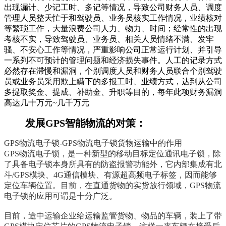
出现漏计、少记工时、多记等情况，导致公司财务人员、调度
管理人员整天忙于和驾驶员、业务员核实工作情况，业绩核对
等繁琐工作，大量浪费公司人力、物力、时间；经常性的出现
考核不实，导致驾驶员、业务员、相关人员情绪不满、发牢
骚、不安心工作等情况，严重影响公司正常运行计划、并引导
一系列不可预计的管理问题和经济损失事件。人工的记录方式
必然存在滞慢和漏洞，个别调度人员和财务人员联合个别驾驶
员或业务员采用欺上瞒下的多报工时、业绩方式，达到从公司
多提取奖金、提成、补助金、升职等目的，每年此项财务漏洞
高达几十万元~几千万元
发展GPS智能物流的对策：
GPS物流电子锁-
GPS物流电子锁
货物运输中的作用
GPS物流电子锁
，是一种新型的移动目标定位通讯电子锁，除
了具备电子锁本身所具有的防盗报警功能外，它内部集成有北
斗/GPS模块、4G通信模块、有源超高频电子标签，因而能够
定位车辆位置。目前，在直通货物的实货放行领域，
GPS物流
电子锁
的应用可谓是十分广泛。
目前，途中运输企业给运输监管货物、物品的车辆，装上了带