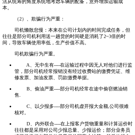
法从统筹的角度系统地考虑车辆的配备，意外增加运输成
本。
（2）、欺骗行为严重：
司机懒散怠慢：本来在公司计划内的时间完成任务，但
往往是部分司机利用送一趟货的时间硬是消耗了2~3倍的时
间，导致车辆使用率低，生产价值不高。
司机欺骗行为严重。
A、无中生有----在运输过程中因无人对他们进行监
管，部分司机经常报销没有经过收费站的缴费凭证、维
修发票、加油发票、罚款缴费单据。
B、偷油严重----部分司机经常在途中偷窃燃油销
售.
C、以少报多----部分司机虚开报大金额,公司很难
核对。
D、内外联合----在上报客户货物重量和计算运价时
往往都是采用对公司少报总量、少报运价；部分业务员